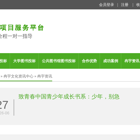
会员登录
|
注册
|
收
全程一对一指导
投标
大学图书投标
公共图书馆图书投标
合作优势
成功案例
冉宇资讯
»
冉宇文化资讯中心
»
冉宇资讯
致青春中国青少年成长书系：少年，别急
27
26-06