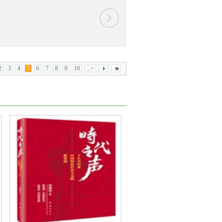
2
3
4
5
6
7
8
9
10
...>