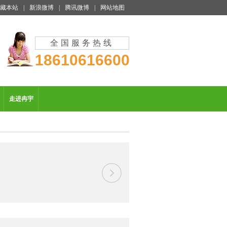
藏本站
|
新浪微博
|
腾讯微博
|
网站地图
全国服务热线
18610616600
走进冉宇