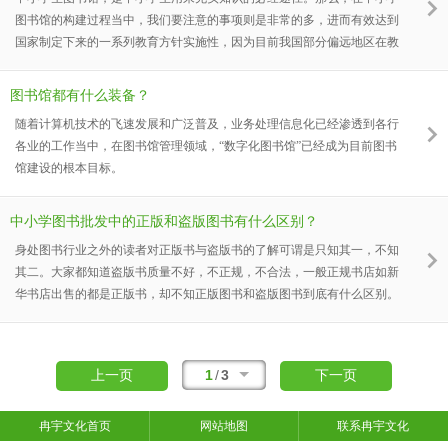
图书馆的构建过程当中，我们要注意的事项则是非常的多，进而有效达到
国家制定下来的一系列教育方针实施性，因为目前我国部分偏远地区在教
育实施上的落后性，故此教育专家则特地定制了一系列育人政策，其中中
小学图书馆的良好构建则就是如此，进而间接式的为不同地区的学习人员
图书馆都有什么装备？
打造出一个非常良好的教育环境。
随着计算机技术的飞速发展和广泛普及，业务处理信息化已经渗透到各行
各业的工作当中，在图书馆管理领域，“数字化图书馆”已经成为目前图书
馆建设的根本目标。
中小学图书批发中的正版和盗版图书有什么区别？
身处图书行业之外的读者对正版书与盗版书的了解可谓是只知其一，不知
其二。大家都知道盗版书质量不好，不正规，不合法，一般正规书店如新
华书店出售的都是正版书，却不知正版图书和盗版图书到底有什么区别。
1
/
3
上一页
下一页
冉宇文化首页
网站地图
联系冉宇文化