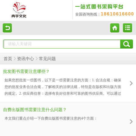
18610616600
全国咨询热线：
常见问题
首页
资讯中心
批发图书需要注意哪些？
如果您想批发一些图书，以下是一些需要注意的方面：1. 合法合规：确保
您的批发业务合法合规，了解相关的法律法规，特别是在版权和出版方面
的规定。2. 供应商信誉：选择有良好信誉和可靠的图书供应商。可以通过
查看供应商的资质、客户评价、行业口碑等方式进行评估。3. 图书品质：
检查图书的质量，包括纸张、印刷、装订等，确保没有破损、缺页或印刷
自费出版图书需要注意什么问题？
模糊等问题。4. 版权问题：确认所批发的图书具有合法的版权，避免涉及
本文我们重点介绍一下自费出版图书需要注意的4个方面：
盗版或侵权图书。5. 品类和热门度：根据市场需求和目标客户群体，选择
合适的图书品类和热门图书。了解当前的畅销书和有潜力的