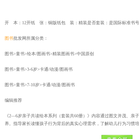
开 本：12开纸 张：铜版纸包 装：精装是否套装：是国际标准书号ISBN：
图书
批发网所属分类：
图书>童书>绘本/图画书>精装图画书>中国原创
图书>童书>3-6岁>卡通/动漫/图画书
图书>童书>7-10岁>卡通/动漫/图画书
编辑推荐
《2—6岁亲子共读绘本系列（套装共60册）》内容通过图文并茂、亲
养。指导家长读懂孩子行为背后的真实心理需求，了解幼儿行为习惯培
期，绘本书故事性强，寓情与理，是孩子和家长产生情感共鸣和互动