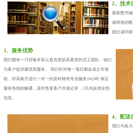
太阳花，原名张贺，毕业于西安美院绘画专业，获学士学位。先后出
2、技术
了》等20余部，发表儿童文学作品100余篇（部），现为中国美术家
最新图书编
大美术学院特聘教授。
速精准的数
据过滤功能
阿丁，原名崔向军，中国关心下一代协会会员，就读于华中师范大学
3、服务优势
术和动画方向的研究，出版了多部有关儿童美术和动画教育教育方面
我们拥有一只经验丰富认真负责的高素质的员工团队，他们
获“湖北省文艺明星奖” “湖北省师德先进个人”等荣誉称号。
为客户提供最优质服务。 我们针对每一项目都会成立专项
组，对采购方进行一对一的及时精准专业服务24小时 保证
服务热线的畅通，及时答复客户并做记录，1天内反馈全部
信息。
4、配送
我们与各大