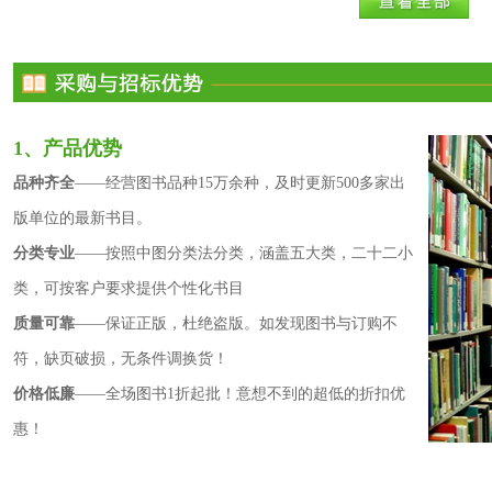
的童年伙伴。
本系列
图书
通过儿童品格培养、安全教育、认知能力、认识能力、行为
贴合儿童语感，画风独特且美感兼具，切合儿童教育实际，更能够促
1、产品优势
品种齐全
——经营图书品种15万余种，及时更新500多家出
图书批发网内容简介
版单位的最新书目。
小女孩在雨天，穿上雨衣和雨靴，撑起雨伞，漫步在雨天的院子里。
分类专业
——按照中图分类法分类，涵盖五大类，二十二小
的声音，来认识并熟悉下雨这一自然现象。太阳花著的《穿上雨衣和雨
类，可按客户要求提供个性化书目
诗歌的形式来描写雨的发生和落下。美好的语言体现出人与自然的关
质量可靠
——保证正版，杜绝盗版。如发现图书与订购不
地表达身体感受。
符，缺页破损，无条件调换货！
价格低廉
——全场图书1折起批！意想不到的超低的折扣优
惠！
图书
批发网作者简介