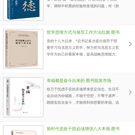
学、调研中积累的经验和发现的问题，对《群
书治要》进行的符合现代人需要的阐释和解
读。既体现了对中国传统政治智慧的深刻理
解，又关照现实，深入研究各层面、各领域的
哲学思维方式与领导工作方法红旗 图书
社会问题，阐述古代治理思想，体现了理论联
系实际的风格。
批发市场
党的十八大以来，*总书记多次提出领导干部
要学习马克思主义哲学，努力把马克思主义哲
学作为自己的看家本领，提高战略思维能力、
综合决策能力、驾驭全局能力。
学哲学、用哲学，是我们党的一个好传统。哲
学思维能为我们分析问题、解决问题、做好工
幸福都是奋斗出来的 图书批发市场
作提供世界观和方法论，能帮助我们客观地认
识事物，正确处理各种复杂的矛盾关系，有助
给万千忧虑不安的灵魂带来坚定信念。生活不
于我们透过现象把握事物的本质和规律。
会自动为你铺路，不驰于空想，不骛于虚声，
踏踏实实去奋斗，才能得到你想要的幸福。说
到底，你渴望的生活，只有自己能给得起。
新时代党政干部必须增强八大本领 图书