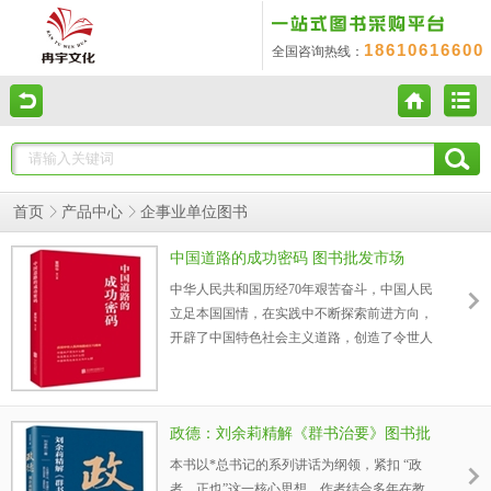
18610616600
全国咨询热线：
首页
产品中心
企事业单位图书
中国道路的成功密码 图书批发市场
中华人民共和国历经70年艰苦奋斗，中国人民
立足本国国情，在实践中不断探索前进方向，
开辟了中国特色社会主义道路，创造了令世人
惊叹的“中国奇迹”。中国为什么能？中国共产
党为什么能？中国共产党到底领导这个泱泱大
国走出了一条怎样的发展道路？这条道路背后
政德：刘余莉精解《群书治要》图书批
到底隐藏着什么样的成功密码？这样的问题，
一直是国际社会普遍希望破解的谜题，也是中
发市场
本书以*总书记的系列讲话为纲领，紧扣 “政
国人自己想探寻的秘密。
者，正也”这一核心思想。作者结合多年在教