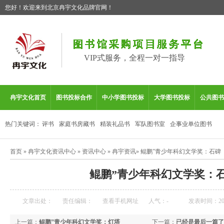
您好！欢迎来到北京冉宇文化品牌官网！
VIP式服务，全程一对一指导
冉宇文化首页
图书投标合作
中小学图书投标
大学图书投标
公共图书
热门关键词：
评书
家庭书房藏书
精装礼品书
军队图书室
企事业单位图书
首页
»
冉宇文化资讯中心
»
资讯中心
»
冉宇资讯
»
鲲鹏”青少年科幻文学奖：石碑
鲲鹏”青少年科幻文学奖：
文章出处：
责任编辑：
查看手机网址
人气：
-
发表时间：2026
上一篇：
鲲鹏”青少年科幻文学奖：灯塔
下一篇：
已经是最后一篇了