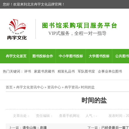
您好！欢迎来到北京冉宇文化品牌官网！
VIP式服务，全程一对一指导
冉宇文化首页
图书投标合作
中小学图书投标
大学图书投标
公共图书
热门关键词：
评书
家庭书房藏书
精装礼品书
军队图书室
企事业单位图书
首页
»
冉宇文化资讯中心
»
资讯中心
»
冉宇资讯
»
时间的盐
时间的盐
文章出处：
责任编辑：
查看手机网址
人气：
-
发表时间：2026
上一篇：
遗失山海：息壤
下一篇：
已经是最后一篇了