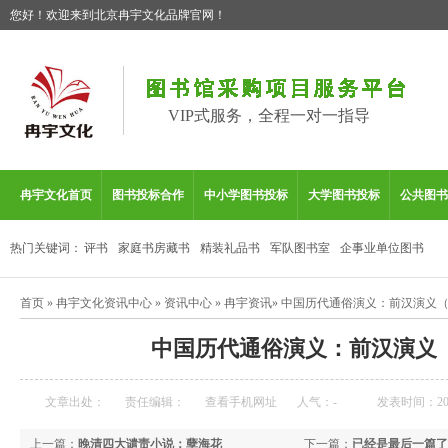
您好！欢迎来到北京冉宇文化品牌官网！
VIP式服务，全程一对一指导
冉宇文化首页
图书投标合作
中小学图书投标
大学图书投标
公共图书
热门关键词：
评书
家庭书房藏书
精装礼品书
军队图书室
企事业单位图书
首页
»
冉宇文化资讯中心
»
资讯中心
»
冉宇资讯
»
中国历代通俗演义：前汉演义
中国历代通俗演义：前汉演义
文章出处：
责任编辑：
查看手机网址
人气：
-
发表时间：2026
上一篇：
晚清四大谴责小说：孽海花
下一篇：
已经是最后一篇了