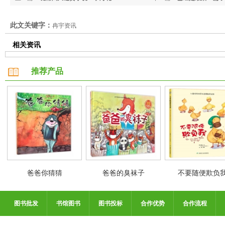
此文关键字：
冉宇资讯
相关资讯
推荐产品
爸爸你猜猜
爸爸的臭袜子
不要随便欺负
图书批发
书馆图书
图书投标
合作优势
合作流程