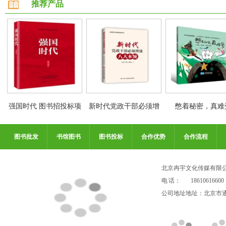
推荐产品
强国时代 图书招投标项
新时代党政干部必须增
憋着秘密，真难
目
强八大本领 图书批发
图书批发
书馆图书
图书投标
合作优势
合作流程
北京冉宇文化传媒有限
电 话：
18610616600
公司地址地址：北京市通州