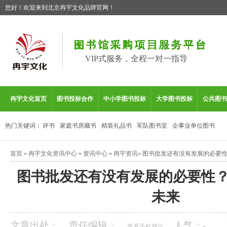
您好！欢迎来到北京冉宇文化品牌官网！
VIP式服务，全程一对一指导
冉宇文化首页
图书投标合作
中小学图书投标
大学图书投标
公共图书
热门关键词：
评书
家庭书房藏书
精装礼品书
军队图书室
企事业单位图书
首页
»
冉宇文化资讯中心
»
资讯中心
»
冉宇资讯
»
图书批发还有没有发展的必要
图书批发还有没有发展的必要性
未来
文章出处：
责任编辑：
人气：
-
查看手机网址