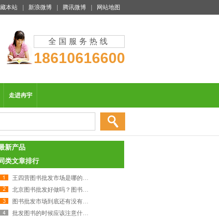
藏本站
|
新浪微博
|
腾讯微博
|
网站地图
全国服务热线
18610616600
走进冉宇
最新产品
同类文章排行
王四营图书批发市场是哪的批发市场？ 图书行业发展趋势
北京图书批发好做吗？图书批发的营销模式需要改变吗？
图书批发市场到底还有没有未来？浅谈图书批发行业
批发图书的时候应该注意什么？如何区分盗版书籍？