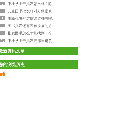
中小学图书批发怎么样？除了教材还可以开发什么图书？
儿童图书批发相对好做是真的吗？儿童图书批发怎么做？
书籍批发的进货渠道都有哪些？如何做好书籍批发行业？
图书批发还有没有发展的必要性？图书批发引领未来
批发图书怎么才能找到一个售后好的批发商？
中小学图书批发去那里进货比较好，冉宇文化分享
最新资讯文章
您的浏览历史