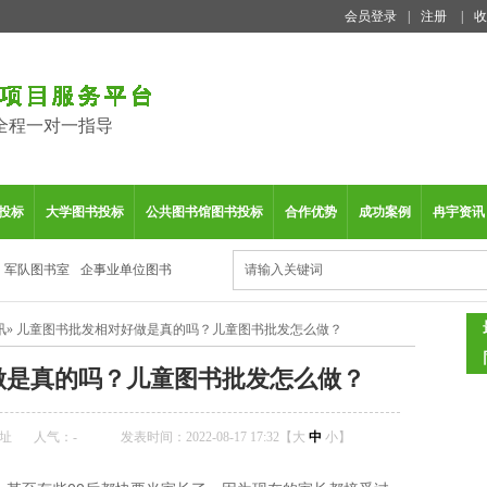
会员登录
|
注册
|
收
全程一对一指导
投标
大学图书投标
公共图书馆图书投标
合作优势
成功案例
冉宇资讯
军队图书室
企事业单位图书
讯
»
儿童图书批发相对好做是真的吗？儿童图书批发怎么做？
做是真的吗？儿童图书批发怎么做？
址
人气：
-
发表时间：2022-08-17 17:32【
大
中
小
】